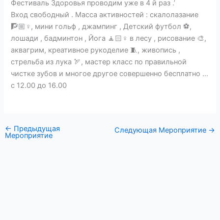
Фестиваль Здоровья проводим уже в 4 й раз .’
Вход свободный . Масса активностей : скалолазание
🧗🏼♀, мини гольф , джампинг , Детский футбол ⚽,
лошади , бадминтон , Йога 🧘🏻♀ в лесу , рисование 🎨,
аквагрим, креативное рукоделие 🧵, живопись ,
стрельба из лука 🏹, мастер класс по правильной
чистке зубов и многое другое совершенно бесплатно …
с 12.00 до 16.00
←
Предыдущая
Следующая Мероприятие
→
Мероприятие