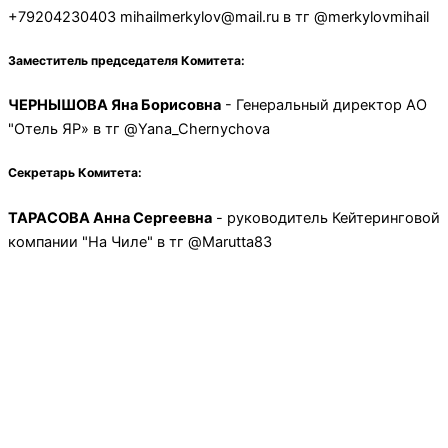
+79204230403 mihailmerkylov@mail.ru в тг @merkylovmihail
Заместитель председателя Комитета:
ЧЕРНЫШОВА Яна Борисовна
- Генеральный директор АО
"Отель ЯР» в тг @Yana_Chernychova
Секретарь Комитета:
ТАРАСОВА Анна Сергеевна
- руководитель Кейтеринговой
компании "На Чиле" в тг @Marutta83