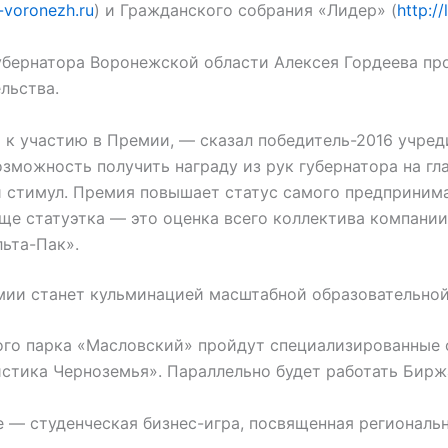
er-voronezh.ru
) и Гражданского собрания «Лидер» (
http:/
бернатора Воронежской области Алексея Гордеева прой
льства.
к участию в Премии, — сказал победитель-2016 учре
зможность получить награду из рук губернатора на гл
стимул. Премия повышает статус самого предпринимат
ще статуэтка — это оценка всего коллектива компании,
льта-Пак».
мии станет кульминацией масштабной образовательно
ного парка «Масловский» пройдут специализированн
тика Черноземья». Параллельно будет работать Биржа
 — студенческая бизнес-игра, посвященная региональ