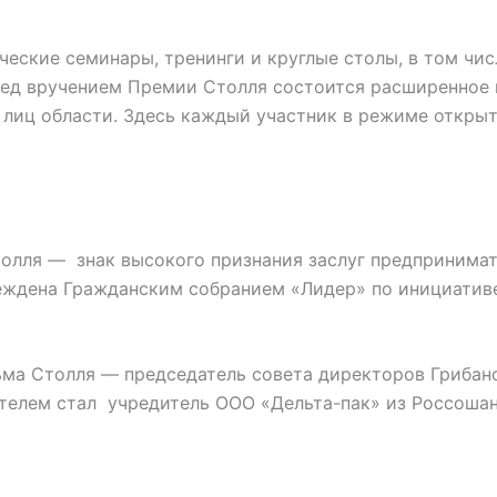
ческие семинары, тренинги и круглые столы, в том чи
ед вручением Премии Столля состоится расширенное 
х лиц области. Здесь каждый участник в режиме откры
олля — знак высокого признания заслуг предпринимат
еждена Гражданским собранием «Лидер» по инициативе
ма Столля — председатель совета директоров Грибан
ителем стал учредитель ООО «Дельта-пак» из Россоша