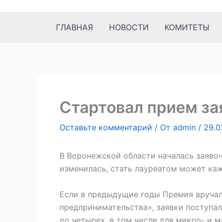
к
содержимому
ГЛАВНАЯ
НОВОСТИ
КОМИТЕТЫ
Стартовал прием за
Оставьте комментарий
/ От
admin
/
29.0
В Воронежской области началась заяво
изменилась, стать лауреатом может ка
Если в предыдущие годы Премия вручал
предпринимательства», заявки поступал
до четырех, в том числе для микро- и м