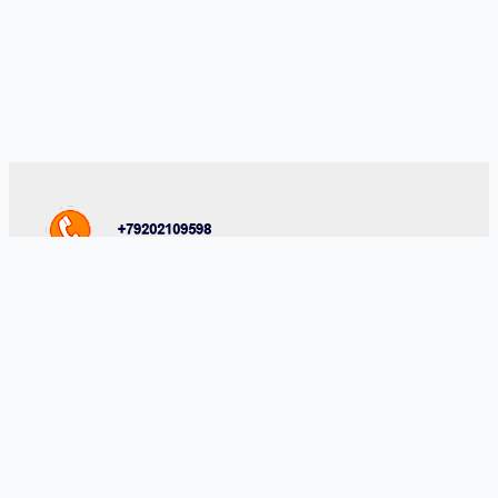
Комментарии на сайте проходят модерацию. Согласно
требованиям российского законодательства, мы не публикуем
сообщения, содержащие нецензурную лексику и/или
оскорбления, даже в случае замены букв точками, тире и