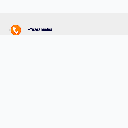
Комментарии на сайте проходят модерацию. Согласно
требованиям российского законодательства, мы не публикуем
сообщения, содержащие нецензурную лексику и/или
оскорбления, даже в случае замены букв точками, тире и любыми
иными символами.
© 2023 Воронежское областное отделение общероссийской
общественной организации малого и среднего
предпринимательства «ОПОРА РОССИИ».