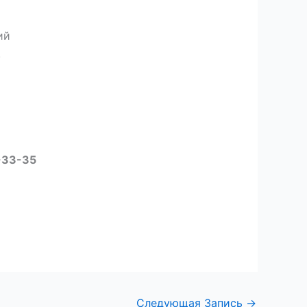
ий
.
-33-35
Следующая Запись
→