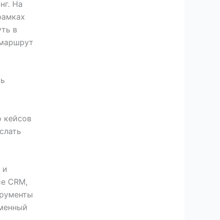
нг. На
рамках
уть в
 маршрут
ть
о кейсов
слать
 и
ие CRM,
трументы
рменный