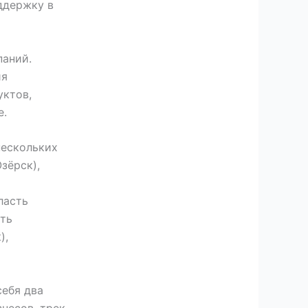
ддержку в
паний.
ия
уктов,
е.
нескольких
зёрск),
ь
ласть
сть
),
себя два
несов, трек