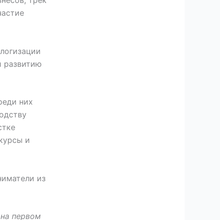
частие
ологизации
и развитию
реди них
водству
стке
курсы и
ниматели из
 на первом