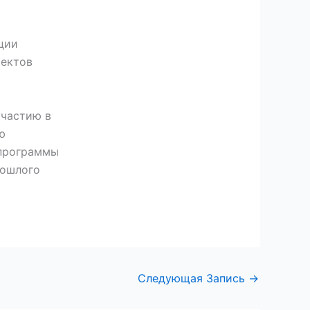
ции
оектов
участию в
ю
 программы
рошлого
Следующая Запись
→