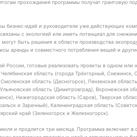
итогам прохождения программы получат грантовую по
оры бизнес-идей и руководители уже действующих ком
связаны с экологией или иметь потенциал для снижен
 могут быть решения в области производства экопрод
исы аренды и совместного потребления вещей и други
ей России, готовые реализовать проекты в одном или 
Челябинская область (города Трёхгорный, Снежинск, О
 Смоленская область (Десногорск), Пензенская област
, Ульяновская область (Димитровград), Воронежская об
инск), Нижегородская область (Саров), Тверская обла
ральск и Заречный), Калининградская область (Советск
оярский край (Зеленогорск и Железногорск).
 июля и продлится три месяца
.
Программа включает в 
ящен реализации проектных идей и запускам новых биз