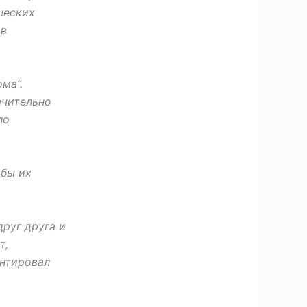
ческих
 в
ма”.
ачительно
по
обы их
руг друга и
т,
ентировал