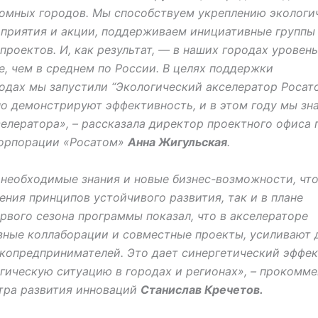
томных городов. Мы способствуем укреплению экологи
приятия и акции, поддерживаем инициативные группы
роектов. И, как результат, — в наших городах уровень
е, чем в среднем по России. В целях поддержки
одах мы запустили “Экологический акселератор Росато
о демонстрируют эффективность, и в этом году мы зн
елератора», – рассказала директор проектного офиса 
корпорации «Росатом»
Анна Жигульская
.
 необходимые знания и новые бизнес-возможности, чт
ения принципов устойчивого развития, так и в плане
вого сезона программы показал, что в акселераторе
ные коллаборации и совместные проекты, усиливают д
копредпринимателей. Это дает синергетический эффек
гическую ситуацию в городах и регионах», – прокомм
тра развития инноваций
Станислав Кречетов.