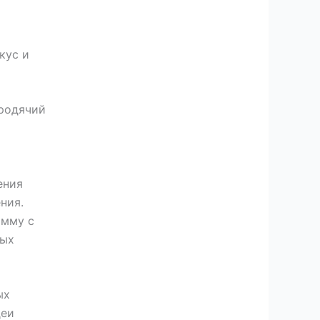
кус и
Бродячий
ения
ния.
амму с
ных
ых
деи