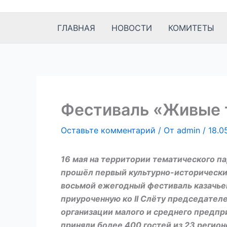
к
содержимому
ГЛАВНАЯ
НОВОСТИ
КОМИТЕТЫ
Фестиваль «Живые т
Оставьте комментарий
/ От
admin
/
18.0
16 мая на территории тематического п
прошёл первый культурно-историческ
восьмой ежегодный фестиваль казачье
приуроченную ко II Слёту председате
организации малого и среднего предп
приняли более 400 гостей из 23 регион