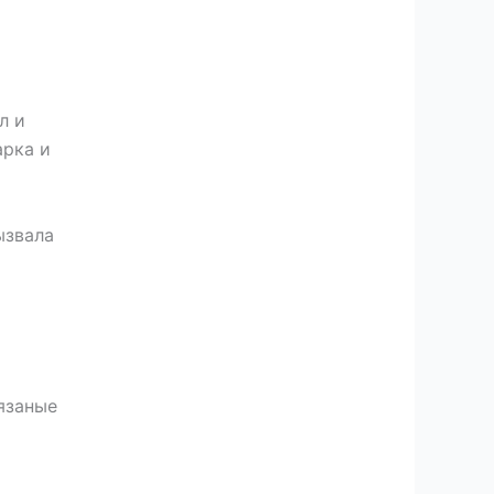
л и
арка и
ызвала
язаные