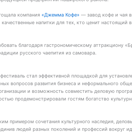
угощала компания
«Джемма Кофе»
— завод кофе и чая в
 качественные напитки для тех, кто ценит настоящий в
робовать благодаря гастрономическому аттракциону «
диции русского чаепития из самовара.
фестиваль стал эффективной площадкой для установл
ьных вопросов развития бизнеса и неформального обще
рганизации и возможность совместить деловую прогр
остью продемонстрировали гостям богатство культур
ким примером сочетания культурного наследия, делов
единив людей разных поколений и профессий вокруг и