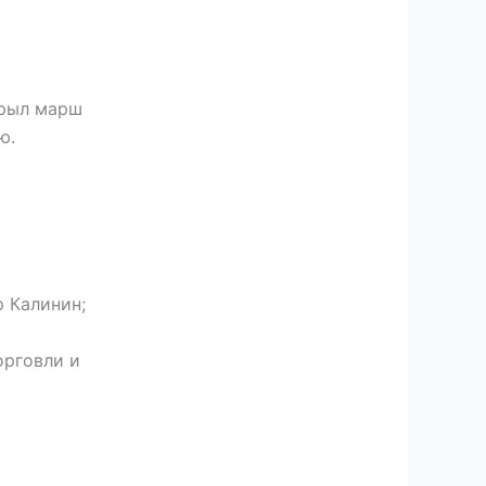
крыл марш
ю.
 Калинин;
орговли и