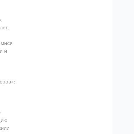
.
лет.
имися
и и
еров»:
е
цию
жили