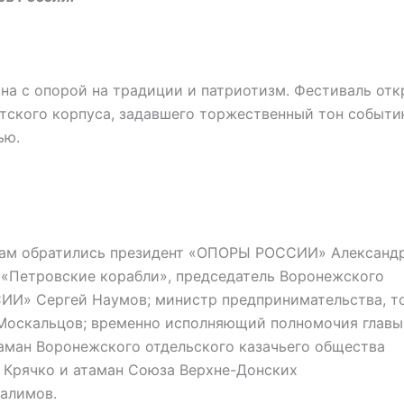
а с опорой на традиции и патриотизм. Фестиваль от
етского корпуса, задавшего торжественный тон событи
ью.
кам обратились президент «ОПОРЫ РОССИИ» Александр
я «Петровские корабли», председатель Воронежского
ИИ» Сергей Наумов; министр предпринимательства, т
Москальцов; временно исполняющий полномочия главы
аман Воронежского отдельского казачьего общества
й Крячко и атаман Союза Верхне-Донских
алимов.