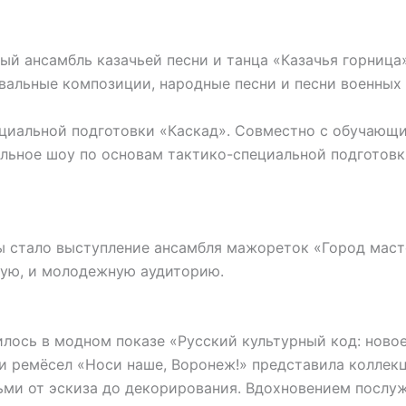
ый ансамбль казачьей песни и танца «Казачья горница»
альные композиции, народные песни и песни военных 
циальной подготовки «Каскад». Совместно с обучающ
альное шоу по основам тактико-специальной подготовк
 стало выступление ансамбля мажореток «Город маст
ую, и молодежную аудиторию.
лось в модном показе «Русский культурный код: ново
 и ремёсел «Носи наше, Воронеж!» представила коллек
тьми от эскиза до декорирования. Вдохновением послу