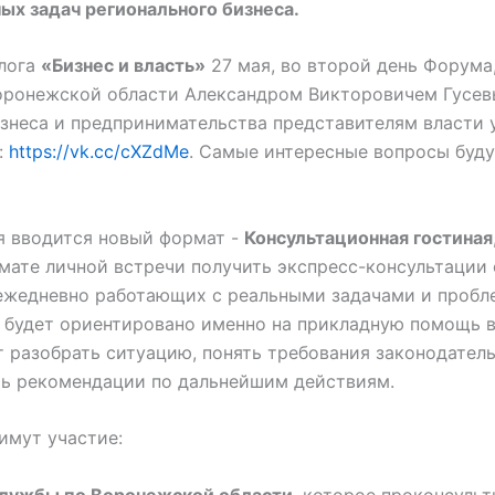
ых задач регионального бизнеса.
алога
«Бизнес и власть»
27 мая, во второй день Форума
оронежской области Александром Викторовичем Гусе
знеса и предпринимательства представителям власти 
:
https://vk.cc/cXZdMe
. Самые интересные вопросы буду
я вводится новый формат -
Консультационная гостиная
мате личной встречи получить экспресс-консультации 
 ежедневно работающих с реальными задачами и проб
и будет ориентировано именно на прикладную помощь 
 разобрать ситуацию, понять требования законодатель
ть рекомендации по дальнейшим действиям.
имут участие:
службы по Воронежской области
, которое проконсульт