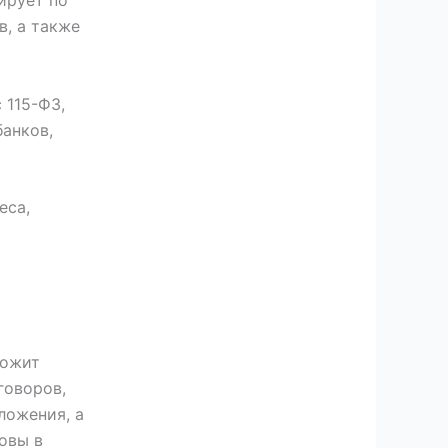
, а также
 115-ФЗ,
банков,
еса,
ложит
говоров,
ложения, а
овы в