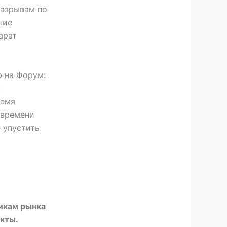
разрывам по
ние
арат
ю на Форум:
:
ремя
 времени
 упустить
икам рынка
екты.