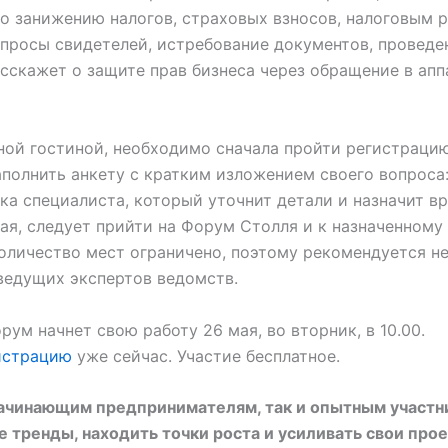
по занижению налогов, страховых взносов, налоговым 
опросы свидетелей, истребование документов, проведе
сскажет о защите прав бизнеса через обращение в апп
ной гостиной, необходимо сначала пройти регистраци
заполнить анкету с кратким изложением своего вопроса
нка специалиста, который уточнит детали и назначит в
мая, следует прийти на Форум Столля и к назначенному
оличество мест ограничено, поэтому рекомендуется не
ведущих экспертов ведомств.
ум начнет свою работу 26 мая, во вторник, в 10.00.
истрацию
уже сейчас. Участие бесплатное.
начинающим предпринимателям, так и опытным участн
е тренды, находить точки роста и усиливать свои про