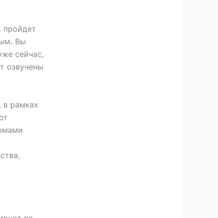
, пройдет
вым
.
Вы
уже сейчас,
т озвучены
, в рамках
от
лемами
в
ства,
ирует по