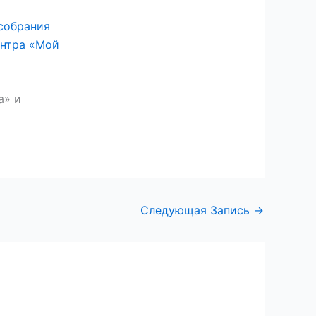
собрания
нтра «Мой
а» и
Следующая Запись
→