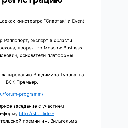
адках кинотеатра “Спартак” и Event-
 Раппопорт, эксперт в области
рехова, проректор Moscow Business
лонович, основатели платформы
планированию Владимира Турова, на
 — БСК Премьер.
h.ru/forum-programm/
рное заседание с участием
йн-форму
http://stoll.lider-
ельской премии им. Вильгельма