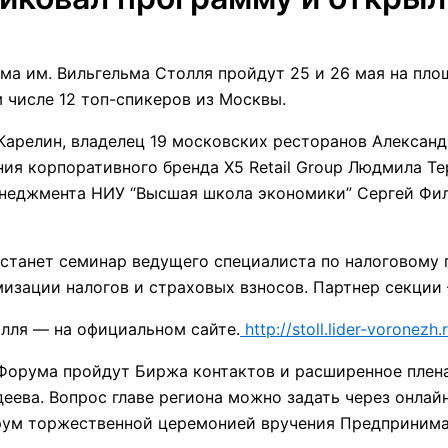
 им. Вильгельма Столля пройдут 25 и 26 мая на площ
ом числе 12 топ-спикеров из Москвы.
релин, владелец 19 московских ресторанов Александр
ия корпоративного бренда Х5 Retail Group Людмила Те
енеджмента НИУ “Высшая школа экономики” Сергей Фи
 станет семинар ведущего специалиста по налоговому 
мизации налогов и страховых взносов. Партнер секции
лля — на официальном сайте.
http://stoll.lider-voronez
орума пройдут Биржа контактов и расширенное плена
еева. Вопрос главе региона можно задать через онла
ум торжественной церемонией вручения Предпринимат