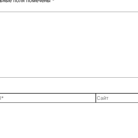
льные поля помечены
*
*
Сайт