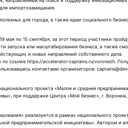
, направленный на поиск и поддержку инновационных 
х для импортозамещения.
, полезных для города, а также идеи социального бизн
9 мая по 15 сентября, за этот период участники пройд
и запуска или масштабирования бизнеса, а также смо
ействующих и новых направлений собственного дела.
по ссылке https://accelerator-captains.ru/voronezh. По
ьзовавшись контактами организаторов: captains@develo
национального проекта «Малое и среднее предприним
», при поддержке Центра «Мой бизнес», г. Воронеж, ул
гирования» реализуется в рамках национального проек
ьной предпринимательской инициативы». Автором и в