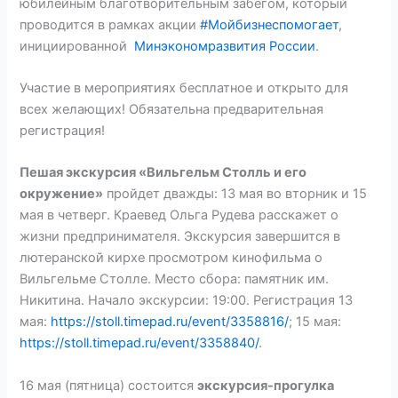
юбилейным благотворительным забегом, который
проводится в рамках акции
#Мойбизнеспомогает
,
инициированной
Минэкономразвития России
.
Участие в мероприятиях бесплатное и открыто для
всех желающих! Обязательна предварительная
регистрация!
Пешая экскурсия «
Вильгельм Столль и его
окружение
»
пройдет дважды: 13 мая во вторник и 15
мая в четверг. Краевед Ольга Рудева расскажет о
жизни предпринимателя. Экскурсия завершится в
лютеранской кирхе просмотром кинофильма о
Вильгельме Столле. Место сбора: памятник им.
Никитина. Начало экскурсии: 19:00. Регистрация 13
мая:
https://stoll.timepad.ru/event/3358816/
; 15 мая:
https://stoll.timepad.ru/event/3358840/
.
16 мая (пятница) состоится
экскурсия-прогулка