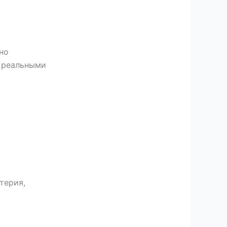
но
с реальными
терия,