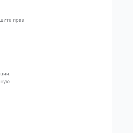
ащита прав
ции.
нную