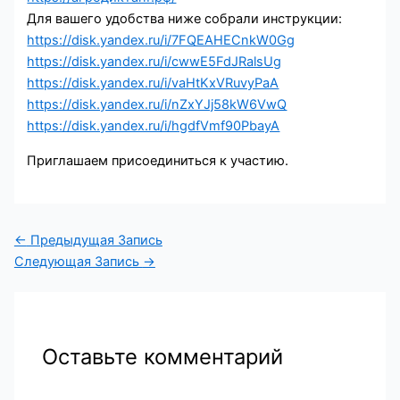
Для вашего удобства ниже собрали инструкции:
https://disk.yandex.ru/i/7FQEAHECnkW0Gg
https://disk.yandex.ru/i/cwwE5FdJRalsUg
https://disk.yandex.ru/i/vaHtKxVRuvyPaA
https://disk.yandex.ru/i/nZxYJj58kW6VwQ
https://disk.yandex.ru/i/hgdfVmf90PbayA
Приглашаем присоединиться к участию.
←
Предыдущая Запись
Следующая Запись
→
Оставьте комментарий