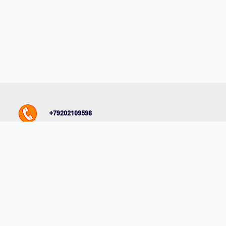
Комментарии на сайте проходят модерацию. Согласно
требованиям российского законодательства, мы не публикуем
сообщения, содержащие нецензурную лексику и/или